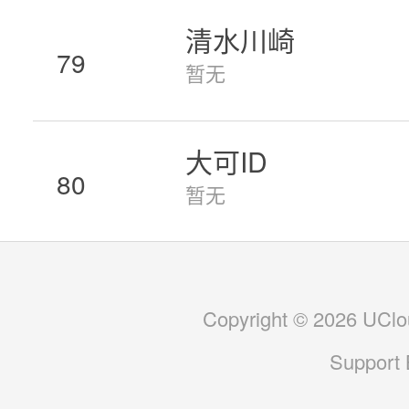
清水川崎
79
暂无
大可ID
80
暂无
Copyright © 2026 UClou
Support