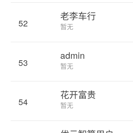
老李车行
52
暂无
admin
53
暂无
花开富贵
54
暂无