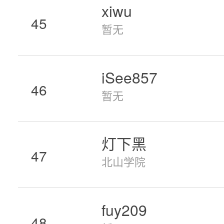
xiwu
45
暂无
iSee857
46
暂无
灯下黑
47
北山学院
fuy209
48