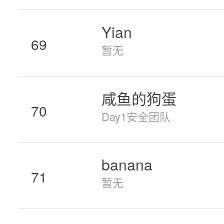
Yian
69
暂无
咸鱼的狗蛋
70
Day1安全团队
banana
71
暂无