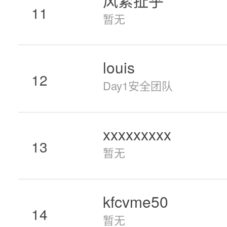
风紧扯乎
11
暂无
louis
12
Day1安全团队
xxxxxxxxx
13
暂无
kfcvme50
14
暂无