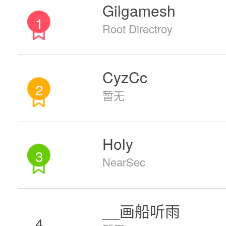
Gilgamesh
1
Root Directroy
CyzCc
2
暂无
Holy
3
NearSec
__画船听雨
4