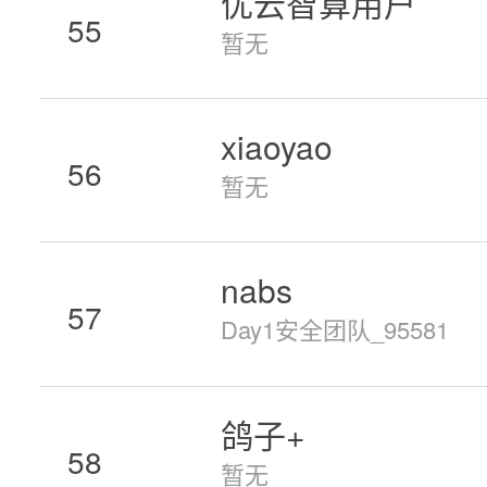
优云智算用户
55
暂无
xiaoyao
56
暂无
nabs
57
Day1安全团队_95581
鸽子+
58
暂无