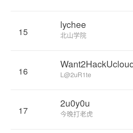
lychee
15
北山学院
Want2HackUclou
16
L@2uR1te
2u0y0u
17
今晚打老虎