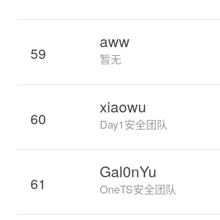
aww
59
暂无
xiaowu
60
Day1安全团队
Gal0nYu
61
OneTS安全团队