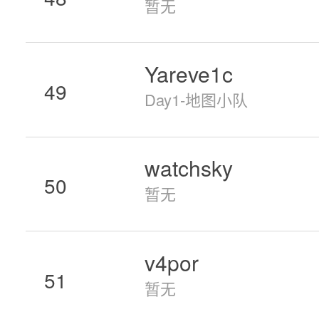
暂无
Yareve1c
49
Day1-地图小队
watchsky
50
暂无
v4por
51
暂无