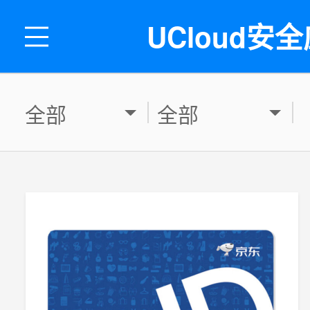
UCloud安