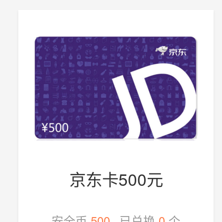
京东卡500元
安全币
500
已兑换
0
个