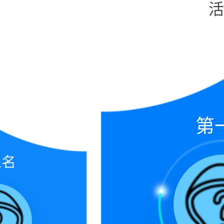
活
第
三名