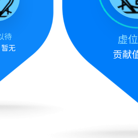
以待
虚位
值
暂无
贡献