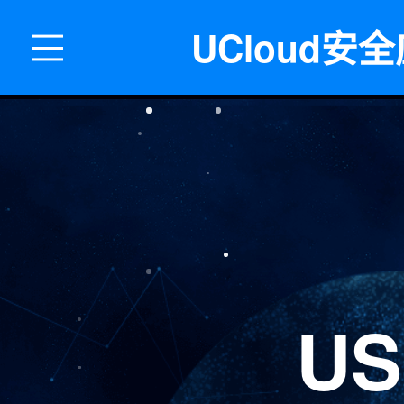
UCloud安
US